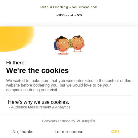
Retourzending - bellerose.com
-
v. 3.16.0
status: 500