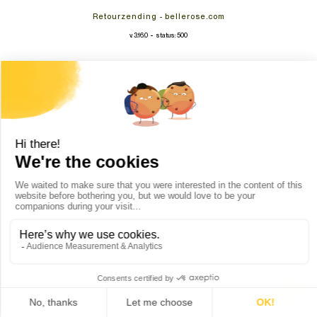
Retourzending - bellerose.com
-
v. 3.16.0
status: 500