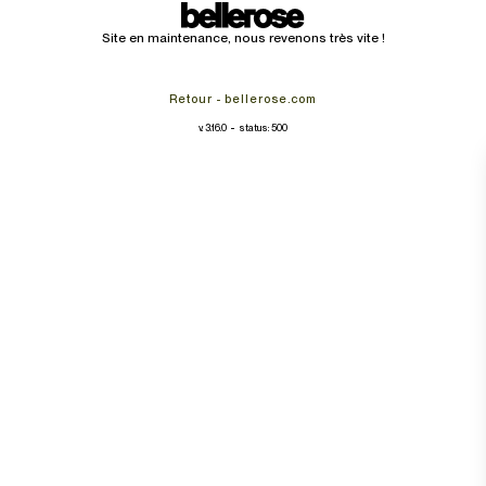
Site en maintenance, nous revenons très vite !
Retour - bellerose.com
-
v. 3.16.0
status: 500