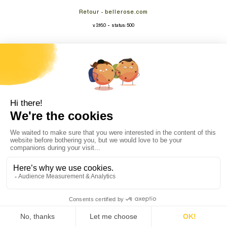
Retour - bellerose.com
-
v. 3.16.0
status: 500