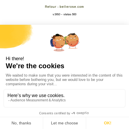
Retour - bellerose.com
-
v. 3.16.0
status: 500