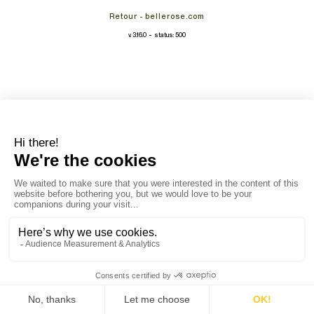
Retour - bellerose.com
-
v. 3.16.0
status: 500