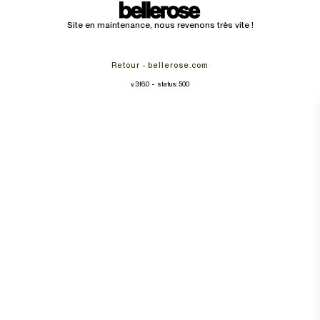
Site en maintenance, nous revenons très vite !
Retour - bellerose.com
-
v. 3.16.0
status: 500