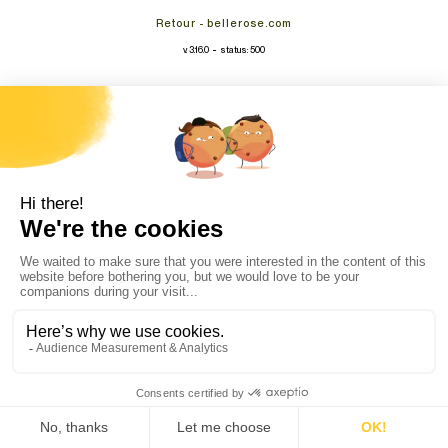
Retour - bellerose.com
-
v. 3.16.0
status: 500