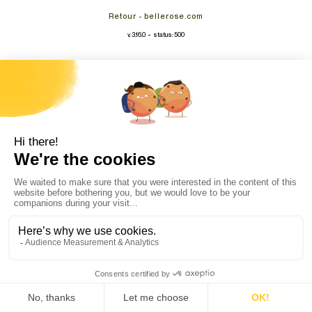
Retour - bellerose.com
-
v. 3.16.0
status: 500