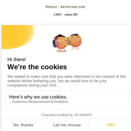
Retour - bellerose.com
-
v. 3.16.0
status: 500